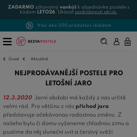
ZADARMO
zdravotný
vankúš
k objednávke postele s
kódom
LETO26
. Ukázať
podrobnosti akcie.
Viac ako 500 produktov skladom
Napíšte,
čo
hľadáte...
Úvod
Aktuálně
NEJPRODÁVANĚJŠÍ POSTELE PRO
LETOŠNÍ JARO
12.3.2020
Jarní období má každý z nás určitě
velmi rád. Pro většinu z nás
příchod jara
představuje očekávanou radostnou změnu. Z
našeho bytu či domu vyženeme chladnou zimu a
pustíme do něj sluneční svit a čerstvý svěží