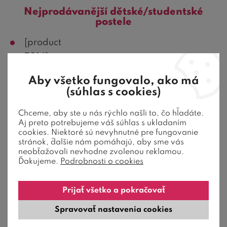
Nejprodávanější dětské/studentské
postele
[product
7014]
[product
Aby všetko fungovalo, ako má
12313]
(súhlas s cookies)
[product
Chceme, aby ste u nás rýchlo našli to, čo hľadáte.
13007]
Aj preto potrebujeme váš súhlas s ukladaním
cookies. Niektoré sú nevyhnutné pre fungovanie
[product
stránok, ďalšie nám pomáhajú, aby sme vás
440]
neobťažovali nevhodne zvolenou reklamou.
Ďakujeme.
Podrobnosti o cookies
Nejprodávanější patrové postele
Prijať všetko a pokračovať
[product
Spravovať nastavenia cookies
2736]