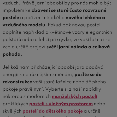
vzduch. Právě jarní období by pro nás mohlo být
impulsem ke
zbavení se staré často rozvrzané
postele
a pořízení nějakého
nového lehkého a
vzdušného modelu
. Pokud pak novou postel
doplníte například o květinové vzory elegantních
polštářů nebo o lehčí přikrývku, ve vaší ložnici se
zcela určitě projeví
svěží jarní nálada a celková
pohoda
.
Jelikož nám přicházející období jara dodává
energii k nejrůznějším změnám,
pusťte se do
rekonstrukce
vaší staré ložnice nebo dětského
pokoje právě nyní. Vyberte si z naší nabídky
některou z moderních
manželských postelí
,
praktických
postelí s úložným prostorem
nebo
skvělých
postelí do dětského pokoje
a určitě