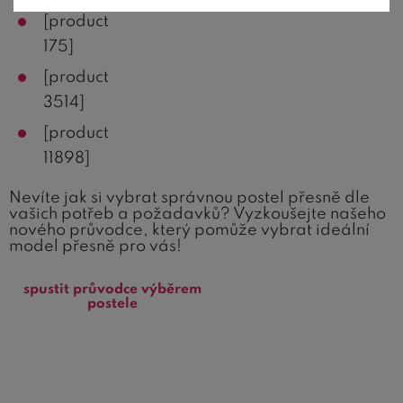
[product
175]
[product
3514]
[product
11898]
Nevíte jak si vybrat správnou postel přesně dle
vašich potřeb a požadavků? Vyzkoušejte našeho
nového průvodce, který pomůže vybrat ideální
model přesně pro vás!
spustit průvodce výběrem
postele