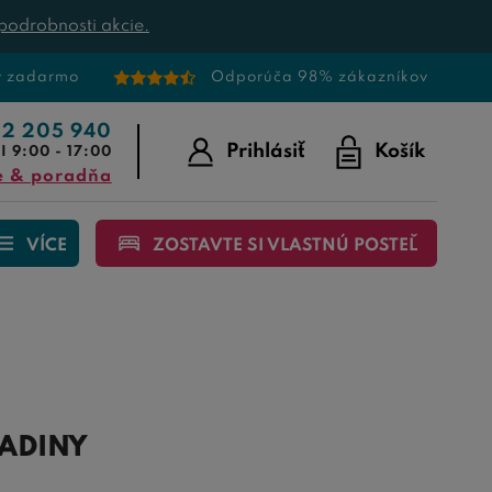
podrobnosti akcie.
v zadarmo
Odporúča 98% zákazníkov
22 205 940
Prihlásiť
Košík
I 9:00 - 17:00
e & poradňa
VÍCE
ZOSTAVTE SI VLASTNÚ POSTEĽ
LADINY