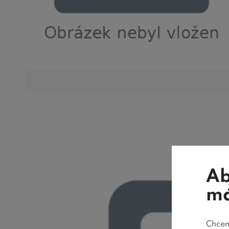
Ab
má
Chceme