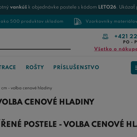
otný
vankúš
k objednávke postele s kódom
LETO26
. Ukázať
 ako 500 produktov skladom
Vzorkovníky materiálo
+421 2
PO - P
Všetko o nákup
TRACE
ROŠTY
PRÍSLUŠENSTVO
40 cm - volba cenové hladiny
- VOLBA CENOVÉ HLADINY
ŘENÉ POSTELE - VOLBA CENOVÉ H