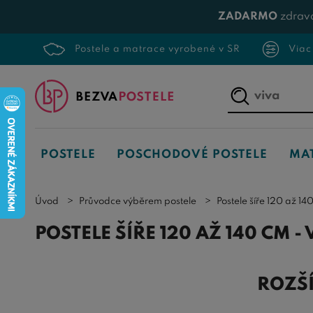
ZADARMO
zdrav
Postele a matrace vyrobené v SR
Viac
Napíšte,
čo
hľadáte...
POSTELE
POSCHODOVÉ POSTELE
MA
Úvod
Průvodce výběrem postele
Postele šíře 120 až 1
POSTELE ŠÍŘE 120 AŽ 140 CM 
ROZŠÍ