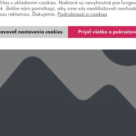
úhlas s ukladaním cookies. Niektoré sú nevyhnutné pre fungo
ok, ďalšie nám pomáhajú, aby sme vás neobťažovali nevhod
nou reklamou. Ďakujeme.
Podrobnosti o cookies
avovať nastavenia cookies
Prijať všetko a pokračov