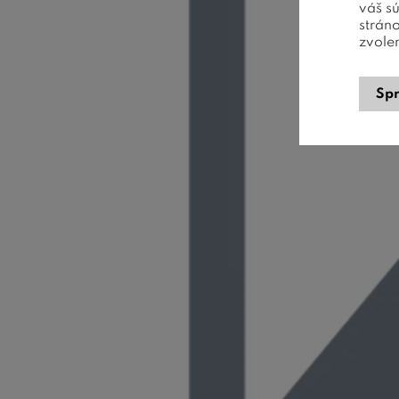
váš s
strán
zvole
Spr