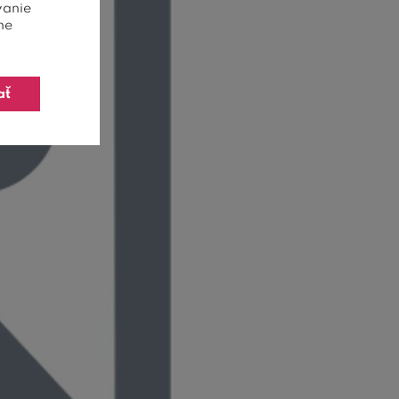
vanie
ne
ať