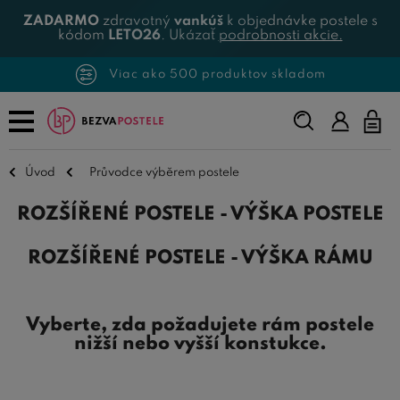
ZADARMO
zdravotný
vankúš
k objednávke postele s
kódom
LETO26
. Ukázať
podrobnosti akcie.
Viac ako 500 produktov skladom
Napíšte,
čo
hľadáte...
Úvod
Průvodce výběrem postele
ROZŠÍŘENÉ POSTELE - VÝŠKA POSTELE
ROZŠÍŘENÉ POSTELE - VÝŠKA RÁMU
Vyberte, zda požadujete rám postele
nižší nebo vyšší konstukce.