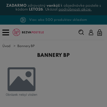
ZADARMO
zdravotný
vankúš
k objednávke postele s
kódom
LETO26
. Ukázať
podrobnosti akcie.
Viac ako 500 produktov skladom
Napíšte,
čo
hľadáte...
Úvod
Bannery BP
BANNERY BP