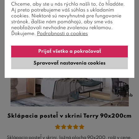
Chceme, aby ste u nás rýchlo našli to, čo hľadáte.
Aj preto potrebujeme váš súhlas s ukladaním
cookies. Niektoré sú nevyhnutné pre fungovanie
stránok, ďalšie nám pomáhajú, aby sme vás
neobťažovali nevhodne zvolenou reklamou.
Ďakujeme.
Podrobnosti o cookies
Prijať všetko a pokračovať
Spravovať nastavenia cookies
5 farieb
Sklápacia posteľ v skrini Terry 90x200cm
Sklápacia posteľ v skrini, ložná plocha 90x200, rošt v cene,