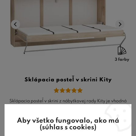
3 farby
Sklápacia posteľ v skrini Kity
Sklápacia posteľ v skrini z nábytkovej rady Kity je vhodná
najmä do malých priestorov ...
558,80
€
od
Aby všetko fungovalo, ako má
8-10 týždňov
(súhlas s cookies)