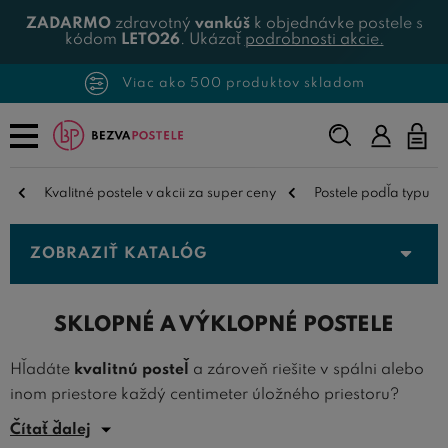
ZADARMO
zdravotný
vankúš
k objednávke postele s
kódom
LETO26
. Ukázať
podrobnosti akcie.
Viac ako 500 produktov skladom
Napíšte,
čo
hľadáte...
Kvalitné postele v akcii za super ceny
Postele podľa typu
ZOBRAZIŤ KATALÓG
SKLOPNÉ A VÝKLOPNÉ POSTELE
Hľadáte
kvalitnú posteľ
a zároveň riešite v spálni alebo
inom priestore každý centimeter úložného priestoru?
Potom sú
moderné sklopné postele
skvelou voľbou.
Čítať ďalej
Vďaka špeciálnemu mechanizmu je možné tieto postele