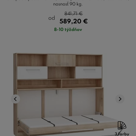
nosnosť 90 kg.
841,71
€
od
589,20
€
8-10 týždňov
3 farby