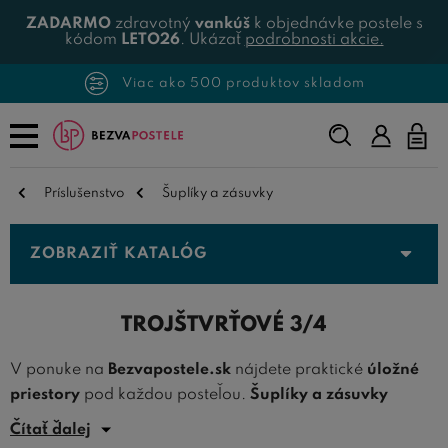
ZADARMO
zdravotný
vankúš
k objednávke postele s
kódom
LETO26
. Ukázať
podrobnosti akcie.
Viac ako 500 produktov skladom
Napíšte,
čo
hľadáte...
Príslušenstvo
Šuplíky a zásuvky
ZOBRAZIŤ KATALÓG
TROJŠTVRŤOVÉ 3/4
V ponuke na
Bezvapostele.sk
nájdete praktické
úložné
priestory
pod každou posteľou.
Šuplíky a zásuvky
trojštvrtečné 3/4
sú vyrobené tak, aby u čela postele
Čítať ďalej
zostal voľný priestor pre nočný stolík. Vďaka