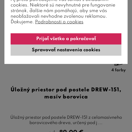
cookies. Niektoré sú nevyhnutné pre fungovanie
stránok, ďalšie nám pomáhajú, aby sme vás
neobťažovali nevhodne zvolenou reklamou.
Ďakujeme.
Podrobnosti o cookies
Prijať všetko a pokračovať
Spravovať nastavenia cookies
4 farby
Úložný priestor pod postele DREW-151,
masív borovica
Úložný priestor pod postele DREW-151 z celomasívneho
borovicového dreva, určený pod j ...