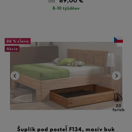
89,00
€
od
8-10 týždňov
26 %
zľava
Akcia
20
farieb
Šuplík pod posteľ F134, masív buk