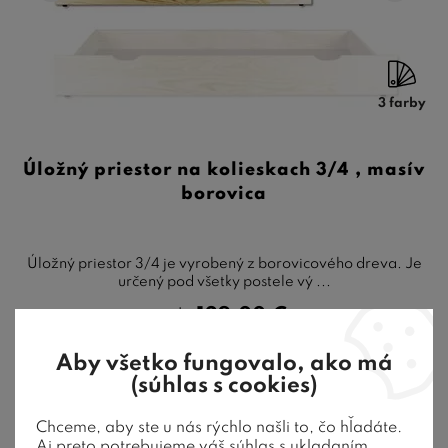
3 farby
Úložný priestor na kolieskach 3/4 , masív
borovica
Úložný priestor 3/4 je vyrobený z borovicového dreva. Je
určený pod všetky postele vý ...
129,00
€
od
8-10 týždňov
Aby všetko fungovalo, ako má
(súhlas s cookies)
Chceme, aby ste u nás rýchlo našli to, čo hľadáte.
Aj preto potrebujeme váš súhlas s ukladaním