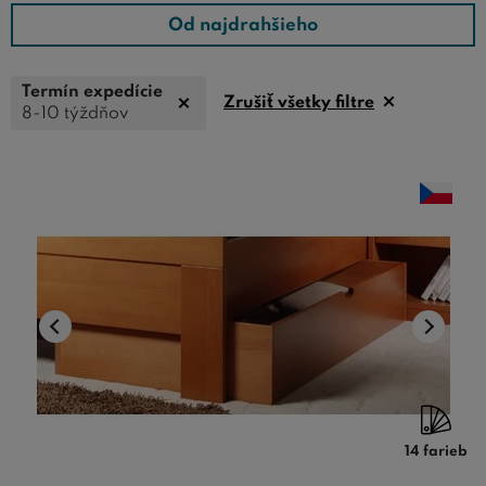
Od najdrahšieho
Termín expedície
Zrušiť všetky filtre
8-10 týždňov
14 farieb