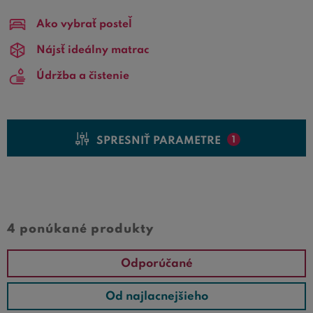
integrovaným kolieskam
je vysúvanie šuplíka veľmi
Ako vybrať posteľ
jednoduché. Ak vyberáte novú posteľ, ponuku úložných
šuplíkov by ste určite nemali prehliadnuť.
Nájsť ideálny matrac
Údržba a čistenie
SPRESNIŤ PARAMETRE
1
Cena od
Cena do
4 ponúkané produkty
Odporúčané
Od najlacnejšieho