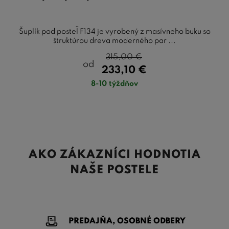
Šuplík pod posteľ F134 je vyrobený z masívneho buku so
štruktúrou dreva moderného par ...
315,00
€
od
233,10
€
8-10 týždňov
AKO ZÁKAZNÍCI HODNOTIA
NAŠE POSTELE
PREDAJŇA, OSOBNÉ ODBERY