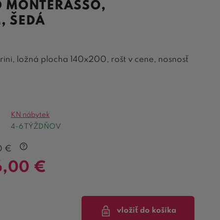
 MONTERASSO,
, ŠEDÁ
krini, ložná plocha 140x200, rošt v cene, nosnosť
KN nábytek
4-6 TÝŽDŇOV
0
€
6,00
€
vložiť do košíka