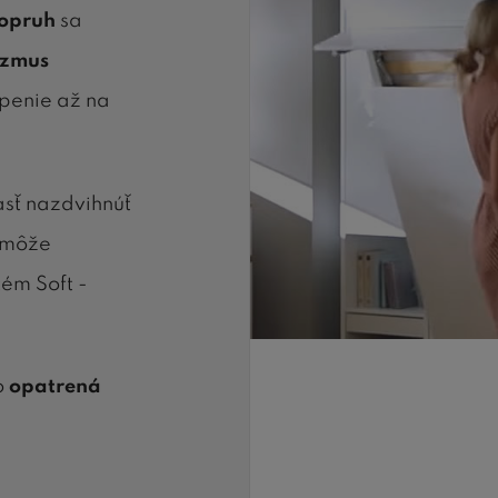
popruh
sa
izmus
openie až na
asť nazdvihnúť
omôže
tém Soft -
o
opatrená