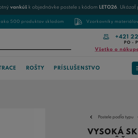
otný
vankúš
k objednávke postele s kódom
LETO26
. Ukázať
 ako 500 produktov skladom
Vzorkovníky materiálo
+421 2
PO - P
Všetko o nákup
TRACE
ROŠTY
PRÍSLUŠENSTVO
Postele podľa typu
VYSOKÁ SK