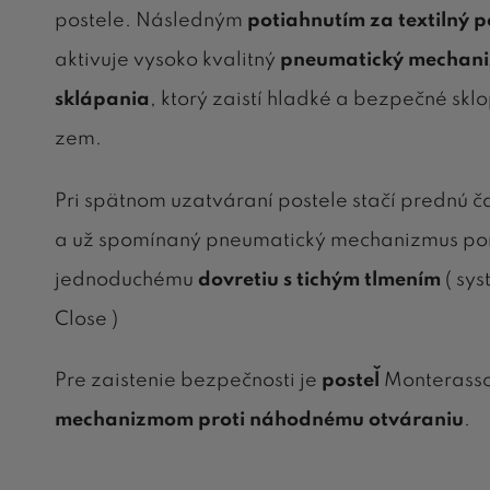
postele. Následným
potiahnutím za textilný 
aktivuje vysoko kvalitný
pneumatický mechan
sklápania
, ktorý zaistí hladké a bezpečné skl
zem.
Pri spätnom uzatváraní postele stačí prednú č
a už spomínaný pneumatický mechanizmus p
jednoduchému
dovretiu s tichým tlmením
( sys
Close )
Pre zaistenie bezpečnosti je
posteľ
Monterass
mechanizmom proti náhodnému otváraniu
.