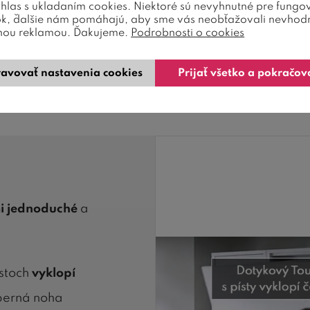
úhlas s ukladaním cookies. Niektoré sú nevyhnutné pre fungo
ok, ďalšie nám pomáhajú, aby sme vás neobťažovali nevhod
by sa dizajnovo zapojili do interiéru a ponúkajú ši
nou reklamou. Ďakujeme.
Podrobnosti o cookies
 policové úložné priestory
, čo zvyšuje jej praktično
avovať nastavenia cookies
Prijať všetko a pokračov
a 180x200 cm. V našej ponuke preto nájdete aj
ďa
iestor pri stálom komforte pohodlia.
i jednoduché
a
stoch
vyklopí
dperná noha