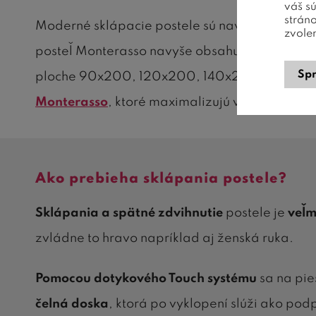
váš s
strán
Moderné sklápacie postele sú navrhnuté tak, a
zvole
posteľ Monterasso navyše obsahuje
vestavěné
Spr
ploche 90x200, 120x200, 140x200, 160x200 
Monterasso
, ktoré maximalizujú váš obytný pr
Ako prebieha sklápania postele?
Sklápania a spätné zdvihnutie
postele je
veľm
zvládne to hravo napríklad aj ženská ruka.
Pomocou dotykového Touch systému
sa na pie
čelná doska
, ktorá po vyklopení slúži ako po