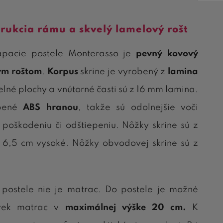
rukcia rámu a skvelý lamelový rošt
ápacie postele Monterasso je
pevný kovový
ým roštom
.
Korpus
skrine je vyrobený z
lamina
čelné plochy a vnútorné časti sú z 16 mm lamina.
epené
ABS hranou
, takže sú odolnejšie voči
oškodeniu či odštiepeniu. Nôžky skrine sú z
 6,5 cm vysoké. Nôžky obvodovej skrine sú z
 postele nie je matrac. Do postele je možné
ľvek matrac v
maximálnej výške 20 cm.
K