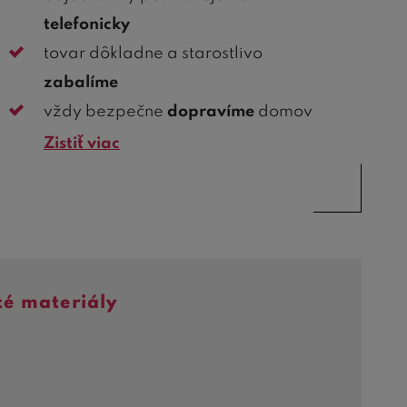
telefonicky
tovar dôkladne a starostlivo
zabalíme
vždy bezpečne
dopravíme
domov
Zistiť viac
té materiály