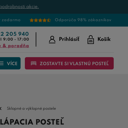
podrobnosti akcie.
v zadarmo
Odporúča 98% zákazníkov
22 205 940
Prihlásiť
Košík
I 9:00 - 17:00
e & poradňa
VÍCE
ZOSTAVTE SI VLASTNÚ POSTEĽ
Sklopné a výklopné postele
LÁPACIA POSTEĽ