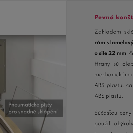
Pevná konšt
Základom skl
rám s lamelov
o sile 22 mm
, 
Hrany sú ol
mechanickému p
ABS plastu, ca
ABS plastu.
Súčasťou ceny
použiť akýko