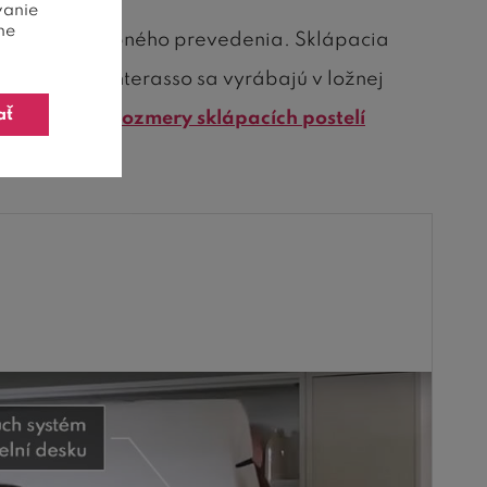
vanie
ne
rokú škálu farebného prevedenia. Sklápacia
sť. Postele Monterasso sa vyrábajú v ložnej
ať
lšie farby a rozmery sklápacích postelí