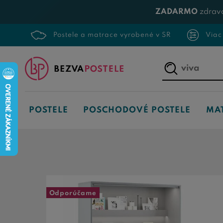
ZADARMO
zdrav
Postele a matrace vyrobené v SR
Viac
Napíšte,
čo
hľadáte...
POSTELE
POSCHODOVÉ POSTELE
MA
Odporúčame