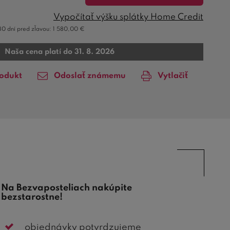
Vypočítať výšku splátky Home Credit
30 dní pred zľavou:
1 580,00
€
Naša cena platí do 31. 8. 2026
rodukt
Odoslať známemu
Vytlačiť
Na Bezvaposteliach nakúpite
bezstarostne!
objednávky potvrdzujeme