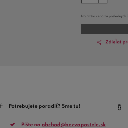
Najnižšia cena za posledných 
Zdieľať p
Potrebujete poradiť? Sme tu!
Píšte na
obchod@bezvapostele.sk