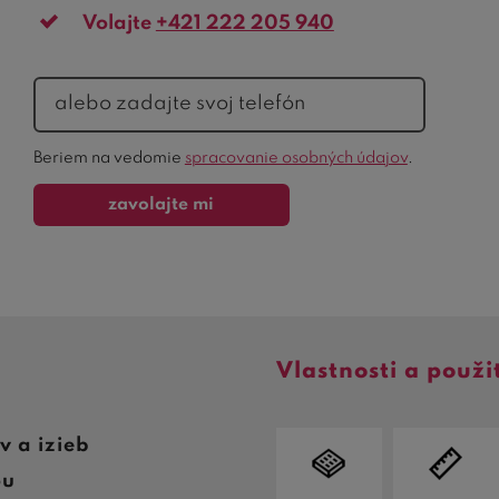
Volajte
+421 222 205 940
telefón
Ochrana
Beriem na vedomie
spracovanie osobných údajov
.
formulára
zavolajte mi
Vlastnosti a použi
v a izieb
ou