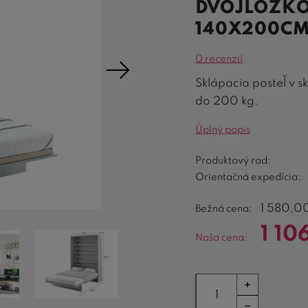
DVOJLÔŽKO
140X200CM
0 recenzií
Sklápacia posteľ v s
do 200 kg.
Úplný popis
Produktový rad:
Orientačná expedícia:
1 580,0
Bežná cena:
1 10
Naša cena: