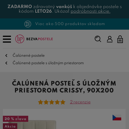
ZADARMO
zdravotný
vankúš
k objednávke postele s
kódom
LETO26
. Ukázať
podrobnosti akcie.
Viac ako 500 produktov skladom
Napíšte,
čo
hľadáte...
Čalúnené postele
Čalúnené postele s úložným priestorom
ČALÚNENÁ POSTEĽ S ÚLOŽNÝM
PRIESTOROM CRISSY, 90X200
2 recenzie
20 %
zľava
Akcia