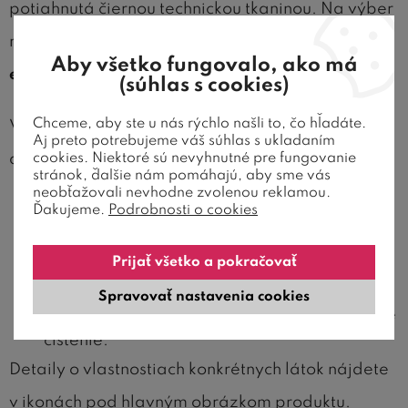
potiahnutá čiernou technickou tkaninou. Na výber
máte zo širokej škály poťahov, od
odolnej
Aby všetko fungovalo, ako má
ekokože
až po moderné textílie.
(súhlas s cookies)
Chceme, aby ste u nás rýchlo našli to, čo hľadáte.
V ponuke nájdete aj funkčné látky typu Mikroplyš
Aj preto potrebujeme váš súhlas s ukladaním
cookies. Niektoré sú nevyhnutné pre fungovanie
a Zamat:
stránok, ďalšie nám pomáhajú, aby sme vás
neobťažovali nevhodne zvolenou reklamou.
Zamatové látky Petproof
– vysoko odolné
Ďakujeme.
Podrobnosti o cookies
proti zatrhnutiu pazúrmi vašich domácich
miláčikov.
Prijať všetko a pokračovať
Látky Mikroplyš Cleanaboo
– so špeciálnou
Spravovať nastavenia cookies
úpravou, ktorá odpudzuje tekutiny a uľahčuje
čistenie.
Detaily o vlastnostiach konkrétnych látok nájdete
v ikonách pod hlavným obrázkom produktu.