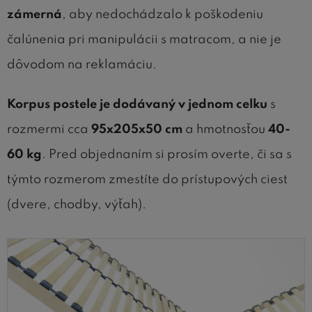
zámerná
, aby nedochádzalo k poškodeniu
čalúnenia pri manipulácii s matracom, a nie je
dôvodom na reklamáciu.
Korpus postele je dodávaný v jednom celku
s
rozmermi cca
95x205x50 cm
a hmotnosťou
40-
60 kg
. Pred objednaním si prosím overte, či sa s
týmto rozmerom zmestíte do prístupových ciest
(dvere, chodby, výťah).