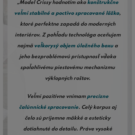
„Model Crissy hodnotím ako
konštrukčne
veľmi stabilné a poctivo spracované lôžko
,
ktoré perfektne zapadá do moderných
interiérov. Z pohľadu technológa oceňujem
najmä
veľkorysý objem úložného boxu
a
jeho bezproblémovú prístupnosť vďaka
spoľahlivému piestovému mechanizmu
výklopných roštov.
Veľmi pozitívne vnímam
precízne
čalúnnické spracovanie
. Celý korpus aj
čelo sú príjemne mäkké a esteticky
dotiahnuté do detailu. Práve vysoké