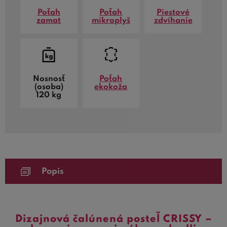
Poťah
Poťah
Piestové
zamat
mikroplyš
zdvíhanie
Nosnosť
Poťah
(osoba)
ekokoža
120 kg
Popis
Dizajnová čalúnená posteľ CRISSY –