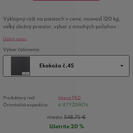
Výklopný rošt na piestoch v cene, nosnosť 120 kg,
veľký úložný priestor, výber z mnohých poťahov.
Úplný popis
Výber čalúnenia
Ekokoža č.45
Produktový rad:
Intena PKD
Orientačná expedícia:
6-8 TÝŽDŇOV
miesto
548,75
€
Ušetríte 20 %