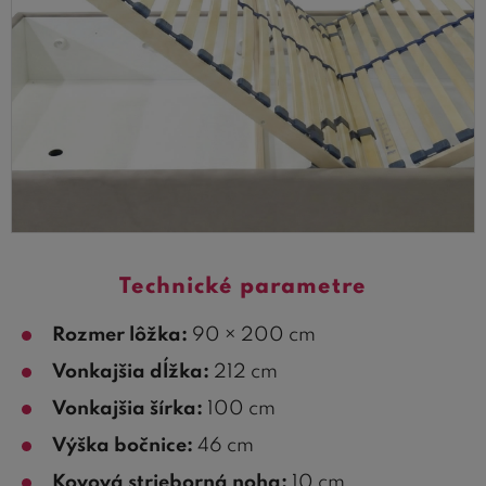
Technické parametre
Rozmer lôžka:
90 × 200 cm
Vonkajšia dĺžka:
212 cm
Vonkajšia šírka:
100 cm
Výška bočnice:
46 cm
Kovová strieborná noha:
10 cm