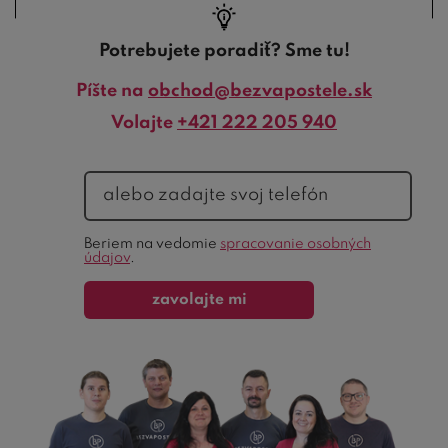
Potrebujete poradiť? Sme tu!
Píšte na
obchod@bezvapostele.sk
Volajte
+421 222 205 940
telefón
Ochrana
Beriem na vedomie
spracovanie osobných
formulára
údajov
.
zavolajte mi