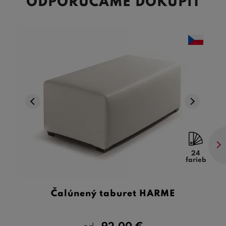
ODPORÚČAME DOKÚPIŤ
24
farieb
Čalúnený taburet HARME