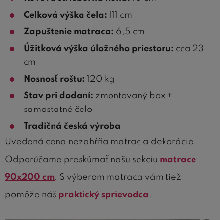
Celková výška čela:
111 cm
Zapuštenie matraca:
6,5 cm
Úžitková výška úložného priestoru:
cca 23
cm
Nosnosť roštu:
120 kg
Stav pri dodaní:
zmontovaný box +
samostatné čelo
Tradičná česká výroba
Uvedená cena nezahŕňa matrac a dekorácie.
Odporúčame preskúmať našu sekciu
matrace
90x200 cm
. S výberom matraca vám tiež
pomôže náš
praktický sprievodca
.