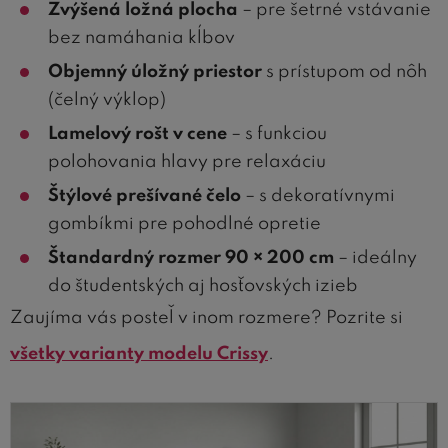
Zvýšená ložná plocha
– pre šetrné vstávanie
bez namáhania kĺbov
Objemný úložný priestor
s prístupom od nôh
(čelný výklop)
Lamelový rošt v cene
– s funkciou
polohovania hlavy pre relaxáciu
Štýlové prešívané čelo
– s dekoratívnymi
gombíkmi pre pohodlné opretie
Štandardný rozmer 90 × 200 cm
– ideálny
do študentských aj hosťovských izieb
Zaujíma vás posteľ v inom rozmere? Pozrite si
všetky varianty modelu Crissy
.