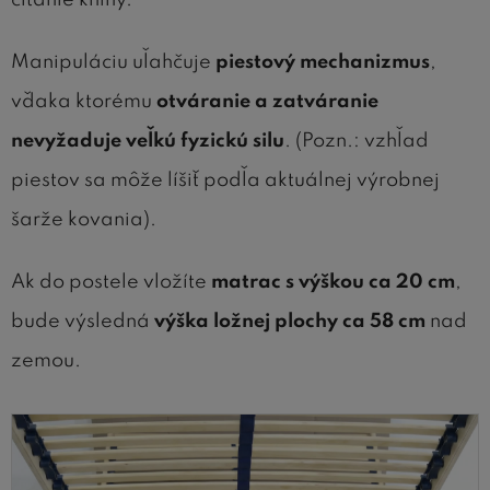
Manipuláciu uľahčuje
piestový mechanizmus
,
vďaka ktorému
otváranie a zatváranie
nevyžaduje veľkú fyzickú silu
. (Pozn.: vzhľad
piestov sa môže líšiť podľa aktuálnej výrobnej
šarže kovania).
Ak do postele vložíte
matrac s výškou ca 20 cm
,
bude výsledná
výška ložnej plochy ca 58 cm
nad
zemou.