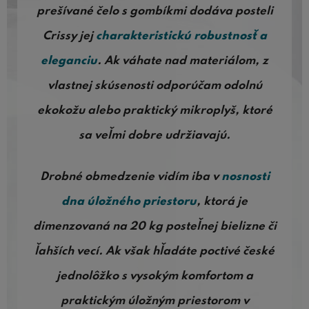
prešívané čelo s gombíkmi dodáva posteli
Crissy jej
charakteristickú robustnosť a
eleganciu
. Ak váhate nad materiálom, z
vlastnej skúsenosti odporúčam odolnú
ekokožu alebo praktický mikroplyš, ktoré
sa veľmi dobre udržiavajú.
Drobné obmedzenie vidím iba v
nosnosti
dna úložného priestoru
, ktorá je
dimenzovaná na 20 kg posteľnej bielizne či
ľahších vecí. Ak však hľadáte poctivé české
jednolôžko s vysokým komfortom a
praktickým úložným priestorom v