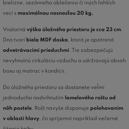
bielizne, sezónneho oblečenia či iných ľahších
vecí s
maximálnou nosnosťou 20 kg.
Vnútorná
výška úložného priestoru je cca 23 cm
.
Dno tvorí
biela MDF doska
, ktorá je opatrená
odvetrávacími prieduchmi
. Tie zabezpečujú
nevyhnutnú cirkuláciu vzduchu a udržiavajú obsah
boxu aj matrac v kondícii.
Do úložného priestoru sa dostanete veľmi
jednoducho nadvihnutím
lamelového roštu od
nôh postele
. Rošt navyše disponuje
polohovaním
v oblasti hlavy
, čo spríjemní napríklad večerné
čítanie knihy.