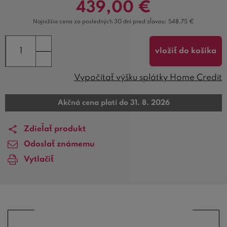
439,00
€
Najnižšia cena za posledných 30 dní pred zľavou:
548,75
€
vložiť do košíka
Vypočítať výšku splátky Home Credit
Akčná cena platí do 31. 8. 2026
Zdieľať produkt
Odoslať známemu
Vytlačiť