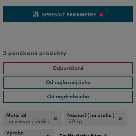
SPRESNIŤ PARAMETRE
3
Cena od
Cena do
3 ponúkané produkty
Odporúčané
Od najlacnejšieho
Od najdrahšieho
Materiál
Nosnosť ( na osobu )
Laminovaná doska
120 kg
Výroba