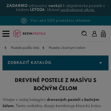
ZADARMO
zdravotný
vankúš
k objednávke postele s
kódom
LETO26
. Ukázať
podrobnosti akcie.
Viac ako 500 produktov skladom
Napíšte,
čo
hľadáte...
Postele podľa čela
Postele s bočným čelom
ZOBRAZIŤ KATALÓG
DREVENÉ POSTELE Z MASÍVU S
BOČNÝM ČELOM
Vitajte v našej kategórii
drevených postelí s bočným
čelom
. Tento unikátny dizajn kombinuje klasickú krásu