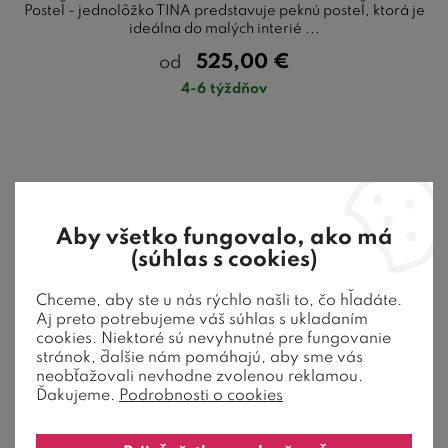
Posteľ - jednolôžko TINA predstavuje peknú posteľ, ktorá je
ideálna do malých interié ...
525,00
€
od
4-6 týždňov
Aby všetko fungovalo, ako má
(súhlas s cookies)
Chceme, aby ste u nás rýchlo našli to, čo hľadáte.
Aj preto potrebujeme váš súhlas s ukladaním
cookies. Niektoré sú nevyhnutné pre fungovanie
stránok, ďalšie nám pomáhajú, aby sme vás
neobťažovali nevhodne zvolenou reklamou.
Ďakujeme.
Podrobnosti o cookies
6 farieb