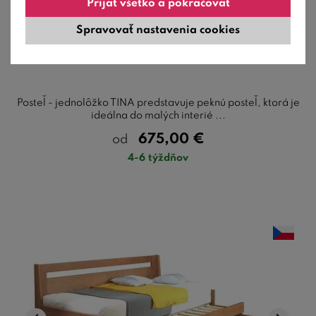
Prijať všetko a pokračovať
Spravovať nastavenia cookies
Posteľ - jednolôžko TINA s bočným čelom a
úložným priestorom
Posteľ - jednolôžko TINA predstavuje peknú posteľ, ktorá je
ideálna do malých interié ...
675,00
€
od
4-6 týždňov