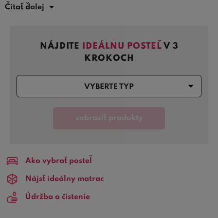
dreva s praktičnosťou bočného čela, ktoré poskytuje
Čítať ďalej
dodatočnú oporu pre pohodlné čítanie alebo relaxáciu v
posteli. Naše
drevené postele s bočným čelom
sú k
dispozícii v rôznych štýloch a dreveninách, čo vám
NÁJDITE
IDEÁLNU POSTEĽ
V 3
umožní vybrať si ten pravý kus nábytku, ktorý sa
KROKOCH
dokonale hodí do vašej miestnosti alebo spálne. Či už
preferujete tradičné drevené prevedenie alebo hľadáte
VYBERTE TYP
niečo s moderným nádychom, iste nájdete v našej kolekcii
to pravé pre vás.
zobraziť produkty
Vyskúšajte naše
drevené postele s bočným čelom
a
prineste do svojej spálne kus prírody, ktorý pridá teplý a
príjemný pocit. Prezrite si našu širokú ponuku a objavte,
ako môže taká posteľ obohatiť váš interiér a zároveň
Ako vybrať posteľ
poskytnúť vám pohodlný spánok.
Nájsť ideálny matrac
Údržba a čistenie