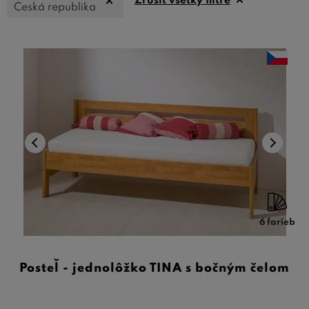
Zrušiť všetky filtre
Česká republika
6 farieb
Posteľ - jednolôžko TINA s bočným čelom